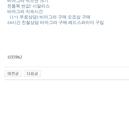
비아그라 먹으면 크기
전품목 반값! 시알리스
비아그라 지속시간
（1+1 무료상담) 비아그라 구매 오죠상 구매
24시간 친절상담 비아그라 구매 레드스파이더 구입
1l359h2
출
장
마
사
지
출
장
안