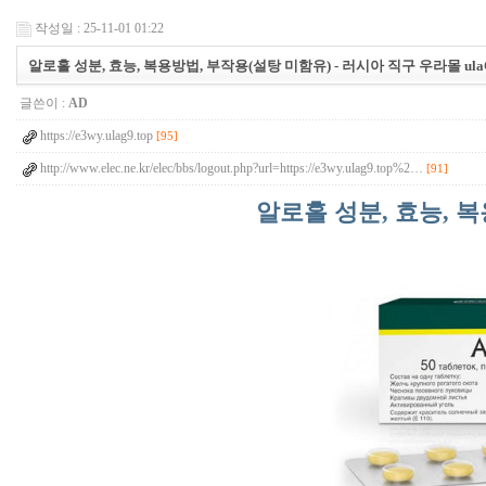
작성일 : 25-11-01 01:22
알로홀 성분, 효능, 복용방법, 부작용(설탕 미함유) - 러시아 직구 우라몰 ulaG
글쓴이 :
AD
https://e3wy.ulag9.top
[95]
http://www.elec.ne.kr/elec/bbs/logout.php?url=https://e3wy.ulag9.top%2…
[91]
알로홀 성분, 효능, 