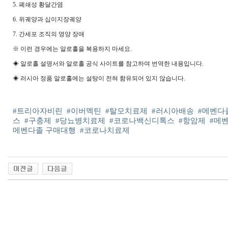
5. 폐쇄성 황달간염
6. 위궤양과 십이지장궤양
7. 간세포 조직의 영양 장애
※ 이런 경우에는 알로홀을 복용하지 마세요.
◈ 알로홀 설명서와 알로홀 공식 사이트를 참고하여 번역한 내용입니다.
◈ 러시아 정품 알로홀에는 설탕이 전혀 함유되어 있지 않습니다.
#트리아자비린
#이버멕틴
#탈모치료제
#러시아배송
#메벤다
스
#구충제
#당뇨병치료제
#코로나백신디톡스
#항암제
#메
메벤다졸 구매대행
#코로나치료제
출
장
마
사