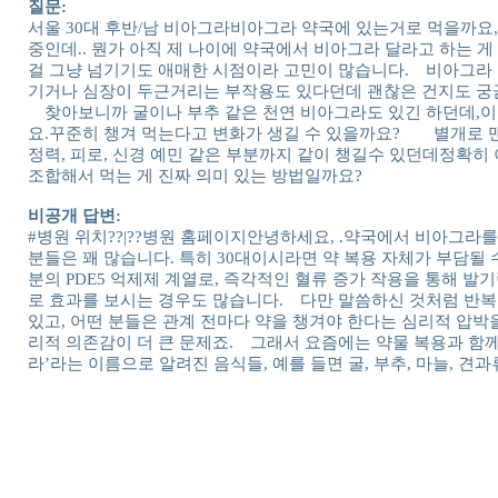
질문:
서울 30대 후반/남 비아그라비아그라 약국에 있는거로 먹을까요
중인데.. 뭔가 아직 제 나이에 약국에서 비아그라 달라고 하는 
걸 그냥 넘기기도 애매한 시점이라 고민이 많습니다. 비아그라 
기거나 심장이 두근거리는 부작용도 있다던데 괜찮은 건지도 궁금
찾아보니까 굴이나 부추 같은 천연 비아그라도 있긴 하던데,이런
요.꾸준히 챙겨 먹는다고 변화가 생길 수 있을까요? 별개로 
정력, 피로, 신경 예민 같은 부분까지 같이 챙길수 있던데정확히
조합해서 먹는 게 진짜 의미 있는 방법일까요?
비공개 답변:
#병원 위치??|??병원 홈페이지안녕하세요, .약국에서 비아그라
분들은 꽤 많습니다. 특히 30대이시라면 약 복용 자체가 부담될
분의 PDE5 억제제 계열로, 즉각적인 혈류 증가 작용을 통해 발
로 효과를 보시는 경우도 많습니다. 다만 말씀하신 것처럼 반복 
있고, 어떤 분들은 관계 전마다 약을 챙겨야 한다는 심리적 압박을
리적 의존감이 더 큰 문제죠. 그래서 요즘에는 약물 복용과 함
라’라는 이름으로 알려진 음식들, 예를 들면 굴, 부추, 마늘, 견