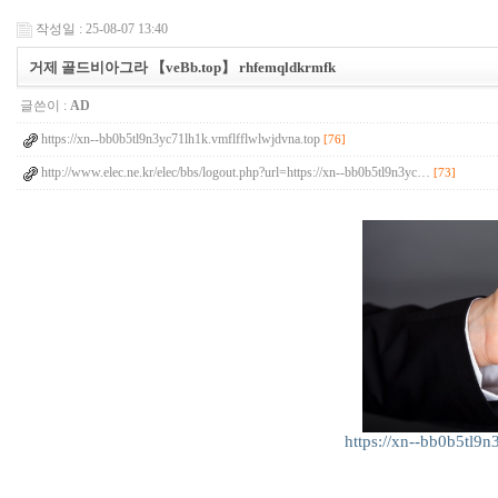
작성일 : 25-08-07 13:40
거제 골드비아그라 【veBb.top】 rhfemqldkrmfk
글쓴이 :
AD
https://xn--bb0b5tl9n3yc71lh1k.vmflfflwlwjdvna.top
[76]
http://www.elec.ne.kr/elec/bbs/logout.php?url=https://xn--bb0b5tl9n3yc…
[73]
https://xn--bb0b5tl9