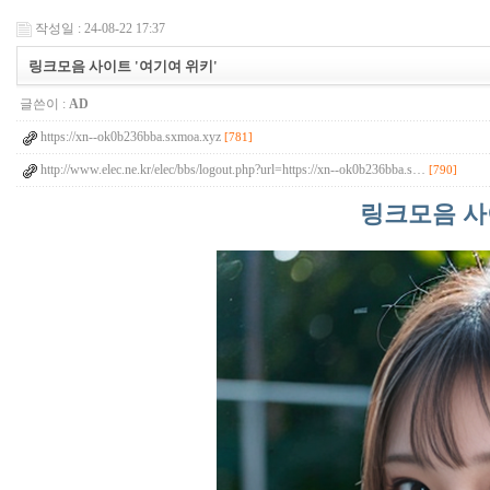
작성일 : 24-08-22 17:37
링크모음 사이트 '여기여 위키'
글쓴이 :
AD
https://xn--ok0b236bba.sxmoa.xyz
[781]
http://www.elec.ne.kr/elec/bbs/logout.php?url=https://xn--ok0b236bba.s…
[790]
링크모음 사