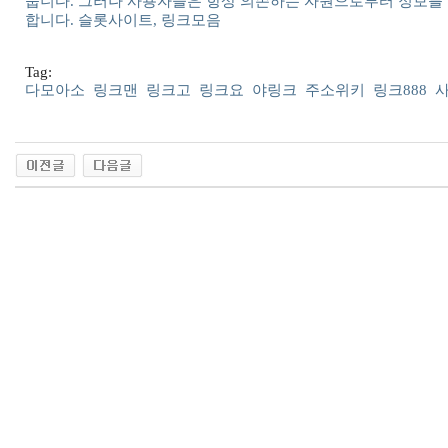
줍니다. 그러나 사용자들은 항상 의존하는 자원으로부터 정보를
합니다. 슬롯사이트, 링크모음
Tag:
다모아소
링크맨
링크고
링크요
야링크
주소위키
링크888
출
장
마
사
지
출
장
안
마
출
장
서
비