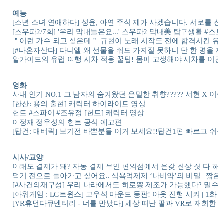
예능
[소년 소녀 연애하다] 성윤, 아연 주식 제가 사겠습니다. 서로를 선택한
[스우파2/7회] '우리 막내들은요...' 스우파2 막내美 탐구생활 #스트
＂이런 가수 되고 싶은데＂ 규현이 노래 시작도 전에 합격시킨 유기
[#나혼자산다] 다니엘 왜 선물을 줘도 가지질 못하니 단 한 명을
알가이드의 유럽 여행 시차 적응 꿀팁! 몸이 고생해야 시차를 이긴다 l #
영화
사내 인기 NO.1 그 남자의 숨겨왔던 은밀한 취향????? 서현 X 
[한산: 용의 출현] 캐릭터 하이라이트 영상
헌트 #스파이 #조유정 [헌트] 캐릭터 영상
이정재 정우성의 헌트 공식 예고편
[탑건: 매버릭] 보기전 바쁜분들 이거 보세요!!탑건1편 빠르고 
시사/교양
이래도 결제가 돼? 자동 결제 무인 편의점에서 온갖 진상 짓 다 해봄 
먹기 전으로 돌아가고 싶어요.. 식욕억제제 ‘나비약’의 비밀 | 짧
[#사건의재구성] 우리 나라에서도 히로뽕 제조가 가능했다? 밀수
[아워게임 : LG트윈스] 고우석 마운드 등판! 아웃 진행 시켜 | 1화
[VR휴먼다큐멘터리 - 너를 만났다] 세상 떠난 딸과 VR로 재회한 