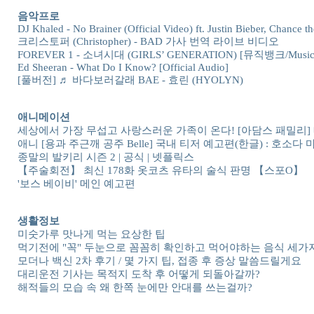
음악프로
DJ Khaled - No Brainer (Official Video) ft. Justin Bieber, Chance t
크리스토퍼 (Christopher) - BAD 가사 번역 라이브 비디오
FOREVER 1 - 소녀시대 (GIRLS’ GENERATION) [뮤직뱅크/Music B
Ed Sheeran - What Do I Know? [Official Audio]
[풀버전] ♬ 바다보러갈래 BAE - 효린 (HYOLYN)
애니메이션
세상에서 가장 무섭고 사랑스러운 가족이 온다! [아담스 패밀리]
애니 [용과 주근깨 공주 Belle] 국내 티저 예고편(한글) : 호소다 
종말의 발키리 시즌 2 | 공식 | 넷플릭스
【주술회전】 최신 178화 옷코츠 유타의 술식 판명 【스포O】
'보스 베이비' 메인 예고편
생활정보
미숫가루 맛나게 먹는 요상한 팁
먹기전에 "꼭" 두눈으로 꼼꼼히 확인하고 먹어야하는 음식 세가지
모더나 백신 2차 후기 / 몇 가지 팁, 접종 후 증상 말씀드릴게요
대리운전 기사는 목적지 도착 후 어떻게 되돌아갈까?
해적들의 모습 속 왜 한쪽 눈에만 안대를 쓰는걸까?