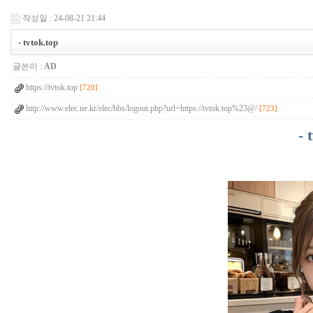
작성일 : 24-08-21 21:44
- tvtok.top
글쓴이 :
AD
https://tvtok.top
[720]
http://www.elec.ne.kr/elec/bbs/logout.php?url=https://tvtok.top%23@/
[723]
- 