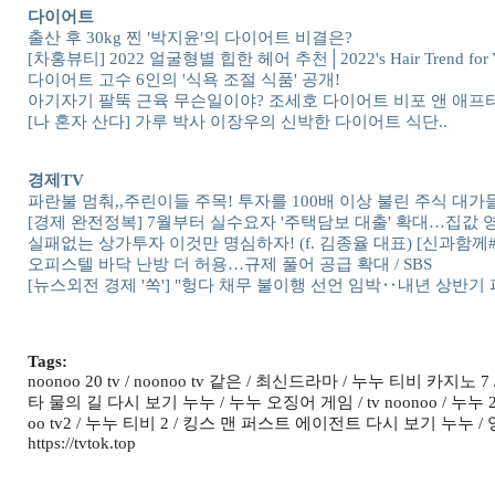
다이어트
출산 후 30kg 찐 ′박지윤′의 다이어트 비결은?
[차홍뷰티] 2022 얼굴형별 힙한 헤어 추천│2022's Hair Trend for Yo
다이어트 고수 6인의 '식욕 조절 식품' 공개!
아기자기 팔뚝 근육 무슨일이야? 조세호 다이어트 비포 앤 애프터
[나 혼자 산다] 가루 박사 이장우의 신박한 다이어트 식단..
경제TV
파란불 멈춰,,주린이들 주목! 투자를 100배 이상 불린 주식 대가들
[경제 완전정복] 7월부터 실수요자 '주택담보 대출' 확대…집값 영향은?
실패없는 상가투자 이것만 명심하자! (f. 김종율 대표) [신과함께#1
오피스텔 바닥 난방 더 허용…규제 풀어 공급 확대 / SBS
[뉴스외전 경제 '쏙'] "헝다 채무 불이행 선언 임박‥내년 상반기 파산
Tags:
noonoo 20 tv / noonoo tv 같은 / 최신드라마 / 누누 티비 카지
타 물의 길 다시 보기 누누 / 누누 오징어 게임 / tv noonoo / 누누 2 티
oo tv2 / 누누 티비 2 / 킹스 맨 퍼스트 에이전트 다시 보기 누누 /
https://tvtok.top