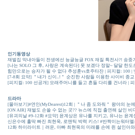
인기동영상
재벌집 막내아들이 전생에선 능글능글 FOX 재질 특전사?! 송중
[나는 SOLO 그 후, 사랑은 계속된다] 못 보겠다 정말~ 달달 한도초
힘만으로는 승자가 될 수 없다 추성훈vs호주타잔 | 피지컬: 100 
[7-8회 요약] ＂내가 신이..!＂ 순진한 사람들 이용한 사이비 종
[피지컬: 100 선공개] 모래주머니를 들고 흔들 다리를 건너라 | 피지
드라마
[몰아보기]#연인(MyDearest)12회 | ＂나 좀 도와줘＂ 왕야의
[ON AIR] 재벌도 손쓸 수 없는 곳?? 뉴스에 직접 출연해 살인 
[유괴의날 #9-12화 #요약] 윤계상은 유나를 지키고, 유나는 윤계상
신은수에 홀딱 빠진 최현욱, 로맨틱 박력 키스! #반짝이는워터멜론 | 
12화 하이라이트｜려운, 아빠 최현욱의 미래를 손에 쥔 설인아