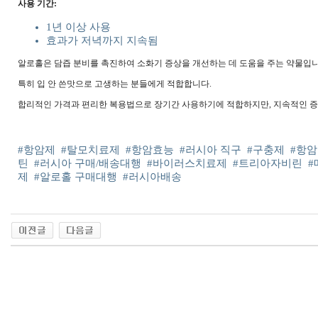
사용 기간:
1년 이상 사용
효과가 저녁까지 지속됨
알로홀은 담즙 분비를 촉진하여 소화기 증상을 개선하는 데 도움을 주는 약물입니
특히 입 안 쓴맛으로 고생하는 분들에게 적합합니다.
합리적인 가격과 편리한 복용법으로 장기간 사용하기에 적합하지만, 지속적인 증
#항암제
#탈모치료제
#항암효능
#러시아 직구
#구충제
#항
틴
#러시아 구매/배송대행
#바이러스치료제
#트리아자비린
#
제
#알로홀 구매대행
#러시아배송
출
장
마
사