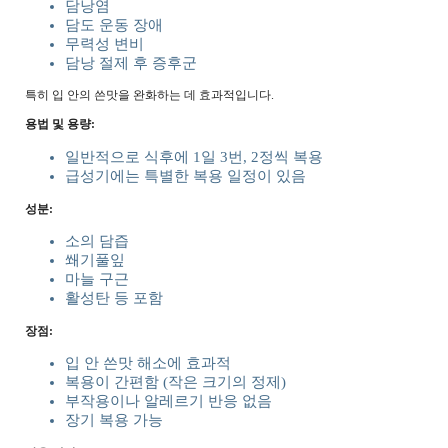
담낭염
담도 운동 장애
무력성 변비
담낭 절제 후 증후군
특히 입 안의 쓴맛을 완화하는 데 효과적입니다.
용법 및 용량:
일반적으로 식후에 1일 3번, 2정씩 복용
급성기에는 특별한 복용 일정이 있음
성분:
소의 담즙
쐐기풀잎
마늘 구근
활성탄 등 포함
장점:
입 안 쓴맛 해소에 효과적
복용이 간편함 (작은 크기의 정제)
부작용이나 알레르기 반응 없음
장기 복용 가능