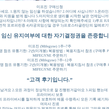
미프진 구매신청
. 1.원치 않는 임신을 하셨습니까? 2.어디에 사십니까? 3.온라인
와 지원을 받게 됩니다 5.마지막으로 생리를 시작한 날은 언제입니까
 당사자입니까? 8.아래의 사항에 해당되는지 확인해주세요 1)루프 I
유전적 포르피린증 4)자궁외임신일 경우 5)프로스타글란딘의 알레르
 임신 유지여부에 대한 자기결정권을 존중합니
미프진 (Mifegyne) 1주~7주
 상세설명 참조 유통기한: 2년(미개봉) 복용방법 : 복용지침서 참조 (구
MIFEGYNE 주문하기
미프진 (Mifegyne) 7주~12주
 상세설명 참조 유통기한: 2년(미개봉) 복용방법 : 복용지침서 참조 (구
MIFEGYNE 주문하기
“고객 후기입니다.”
기 남겨요 2.모든 과정이 정상적으로 잘 진행된거같아요 3.피임 했는
프라이버시 보호
의 프라이버시를 철저하게 보호하며 제품 수령즉시 모든 기록 폐기처
여의사 진료
 잘아는 여의사 전문의가 체계적인 진료를 통해 당 신의 고민을 해결