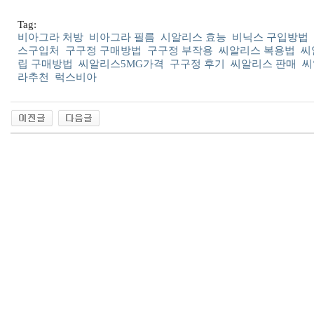
Tag:
비아그라 처방
비아그라 필름
시알리스 효능
비닉스 구입방법
스구입처
구구정 구매방법
구구정 부작용
씨알리스 복용법
씨
립 구매방법
씨알리스5MG가격
구구정 후기
씨알리스 판매
씨
라추천
럭스비아
출
장
마
사
지
출
장
안
마
출
장
서
비