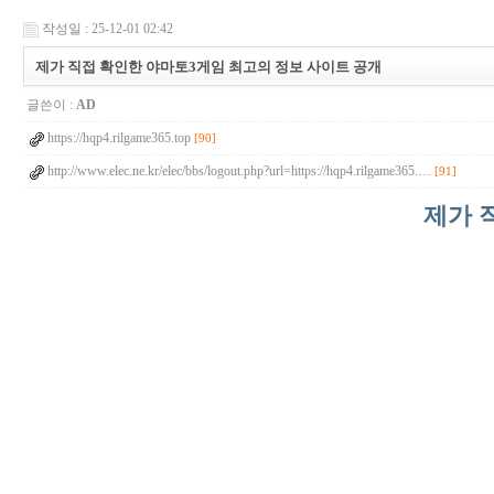
작성일 : 25-12-01 02:42
제가 직접 확인한 야마토3게임 최고의 정보 사이트 공개
글쓴이 :
AD
https://hqp4.rilgame365.top
[90]
http://www.elec.ne.kr/elec/bbs/logout.php?url=https://hqp4.rilgame365.…
[91]
제가 