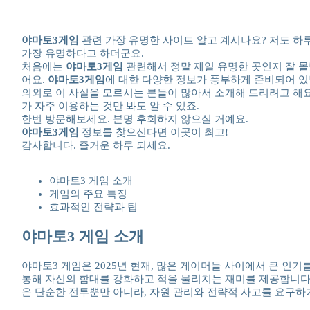
야마토3게임
관련 가장 유명한 사이트 알고 계시나요? 저도 
가장 유명하다고 하더군요.
처음에는
야마토3게임
관련해서 정말 제일 유명한 곳인지 잘 몰
어요.
야마토3게임
에 대한 다양한 정보가 풍부하게 준비되어 있
의외로 이 사실을 모르시는 분들이 많아서 소개해 드리려고 해요
가 자주 이용하는 것만 봐도 알 수 있죠.
한번 방문해보세요. 분명 후회하지 않으실 거예요.
야마토3게임
정보를 찾으신다면 이곳이 최고!
감사합니다. 즐거운 하루 되세요.
야마토3 게임 소개
게임의 주요 특징
효과적인 전략과 팁
야마토3 게임 소개
야마토3 게임은 2025년 현재, 많은 게이머들 사이에서 큰 인
통해 자신의 함대를 강화하고 적을 물리치는 재미를 제공합니다.
은 단순한 전투뿐만 아니라, 자원 관리와 전략적 사고를 요구하