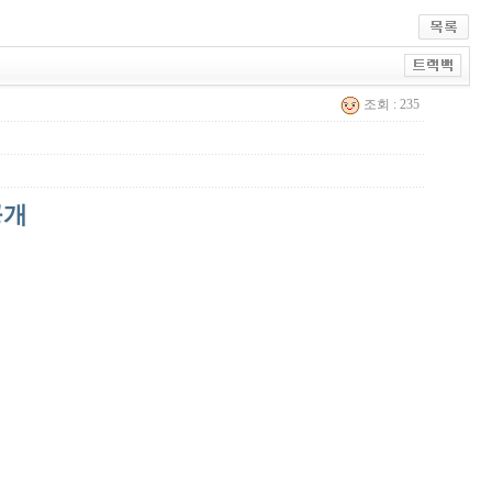
조회 : 235
공개