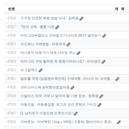
번호
제 목
47828
구구정 안전한 복용 방법 안내 - 정력원
47827
7번의 고백 - 웹툰 다운
47826
비아그라씨알리스 모바일 인기사이트 BEST 알아보기
47825
아드레닌 구매방법 - 파워약국
47824
마나토끼 바로가기 대체 사이트 주소
47823
비아그라 구매 할려면 꼭 병원가야되나요? - 비아센터
47822
비그알엑스
47821
알로홀 50정 (담즙분비촉진제) 구매대행 - 러시아 약, 의약품 …
47820
크리스마스에 꽁떡했던법알려줌
47819
시알리스 약국 구매 시 알아야 할 기본 정보 - 정력원
47818
야동모음 - 야동총집합: 최고의 성인 콘텐츠 가이드
47817
Q. 남자친구 이정도면 조루인가요?
47816
이버쥬브 - 이버멕틴 12mg x 100정 (구충제, 항바이러스 효과, …