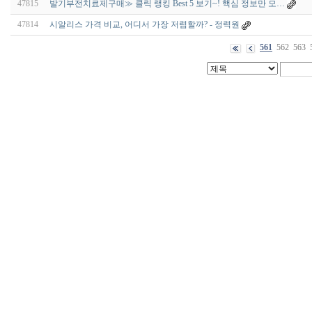
47815
발기부전치료제구매≫ 클릭 랭킹 Best 5 보기~! 핵심 정보만 모…
47814
시알리스 가격 비교, 어디서 가장 저렴할까? - 정력원
561
562
563
출
장
마
사
지
출
장
안
마
출
장
서
비
스
바
나
나
출
장