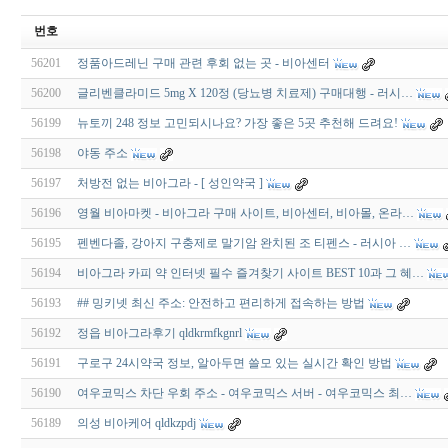
번호
56201
정품아드레닌 구매 관련 후회 없는 곳 - 비아센터
56200
글리벤클라미드 5mg X 120정 (당뇨병 치료제) 구매대행 - 러시…
56199
뉴토끼 248 정보 고민되시나요? 가장 좋은 5곳 추천해 드려요!
56198
야동 주소
56197
처방전 없는 비아그라 - [ 성인약국 ]
56196
영월 비아마켓 - 비아그라 구매 사이트, 비아센터, 비아몰, 온라…
56195
펜벤다졸, 강아지 구충제로 말기암 완치된 조 티펜스 - 러시아 …
56194
비아그라 카피 약 인터넷 필수 즐겨찾기 사이트 BEST 10과 그 혜…
56193
## 밍키넷 최신 주소: 안전하고 편리하게 접속하는 방법
56192
정읍 비아그라후기 qldkrmfkgnrl
56191
구로구 24시약국 정보, 알아두면 쓸모 있는 실시간 확인 방법
56190
여우코믹스 차단 우회 주소 - 여우코믹스 서버 - 여우코믹스 최…
56189
의성 비아케어 qldkzpdj