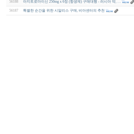
56188
아지트로마이신 250mg x 6정 (항생제) 구매대행 - 러시아 약, …
56187
특별한 순간을 위한 시알리스 구매, 비아센터의 추천
출
장
마
사
지
출
장
안
마
출
장
서
비
스
바
나
나
출
장