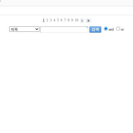
1
2
3
4
5
6
7
8
9
10
and
or