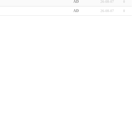
AD
26-08-07
0
AD
26-08-07
0