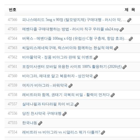
번호
제 목
47566
피나스테리드 5mg x 90정 (탈모방지제) 구매대행 - 러시아 약, …
47565
메벤다졸 구매대행하는 방법 - 러시아 직구 우라몰 ula24.top
47564
버목스 - 메벤다졸 100mg x 6정 (유럽산 C형 구충제, 항암 효과)…
47563
씨알리스제네릭구매, 럭스비아와 함께하는 현실적 매력
47562
비아몰약국 - 정품 비아그라 판매 및 이벤트
47561
포장이사센터 모바일 유용한 사이트 100% 활용하기 (2026년)
47560
비아그라, 제대로 알고 복용하자 - 성인약국
47559
여자가 비아그라 - 파워약국
47558
레비트라와 함께, 권태기 극복의 비밀 - 활력이 먼저다
47557
실데나필과 타다라필 차이 비교
47556
당진 천사약국 구매대행
47555
한국냐동
47554
레비트라 vs 비아그라 vs 시알리스 뭐가 다를까?