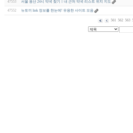
47553
서울 용산 24시 약국 찾기ㅣ내 근처 약국 리스트 위치 지도
47552
뉴토끼 link 정보를 한눈에! 유용한 사이트 모음
561
562
563
출
장
마
사
지
출
장
안
마
출
장
서
비
스
바
나
나
출
장