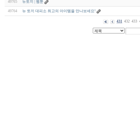
49765
뉴토끼 | 웹툰
49764
뉴 토끼 대피소 최고의 아이템을 만나보세요!
431
432
433
출
장
마
사
지
출
장
안
마
출
장
서
비
스
바
나
나
출
장