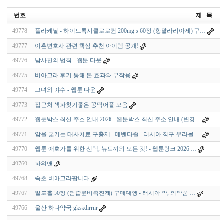
번호
제 목
49778
플라케닐 - 하이드록시클로로퀸 200mg x 60정 (항말라리아제) 구…
49777
이혼변호사 관련 핵심 추천 아이템 공개!
49776
남사친의 법칙 - 웹툰 다운
49775
비아그라 후기 통해 본 효과와 부작용
49774
그녀와 야수 - 웹툰 다운
49773
집근처 섹파찾기좋은 꽁떡어플 모음
49772
웹툰박스 최신 주소 안내 2026 - 웹툰박스 최신 주소 안내 (변경…
49771
암을 굶기는 대사치료 구충제 - 메벤다졸 - 러시아 직구 우라몰 …
49770
웹툰 애호가를 위한 선택, 뉴토끼의 모든 것! - 웹툰링크 2026 …
49769
파워맨
49768
속초 비아그라팝니다
49767
알로홀 50정 (담즙분비촉진제) 구매대행 - 러시아 약, 의약품 …
49766
울산 하나약국 gkskdirrnr